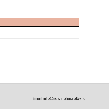
Email:
info@newlifehasselby.nu