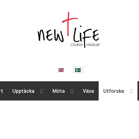
rt
Upptäcka
Möta
Växa
Utforska